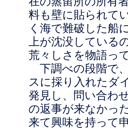
在の蒸留所の所有
料も壁に貼られて
く海で難破した船に
上が沈没している
荒々しさを物語っ
下調べの段階で、
スに採り入れたダ
発見し、問い合わ
の返事が来なかっ
来て興味を持って