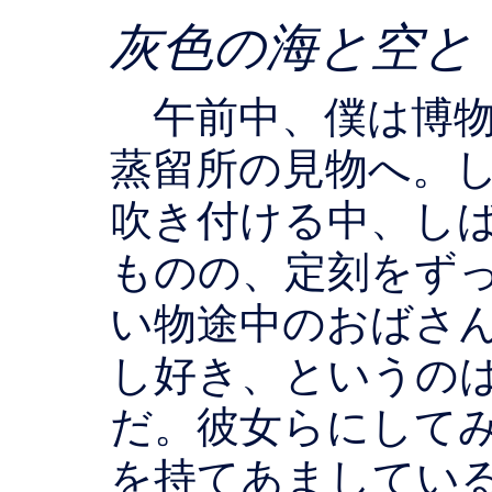
灰色の海と空と
午前中、僕は博物
蒸留所の見物へ。
吹き付ける中、し
ものの、定刻をず
い物途中のおばさ
し好き、というの
だ。彼女らにして
を持てあましてい