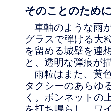
そのことのために(
車軸のような雨が
グラスで弾ける大
を留める城壁を連
と、透明な弾痕が
雨粒はまた、黄色
タクシーのあらゆ
く。ボンネットの
を打ち鳴らし、ワ