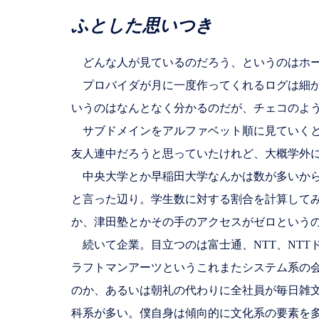
ふとした思いつき
どんな人が見ているのだろう、というのはホー
プロバイダが月に一度作ってくれるログは細か
いうのはなんとなく分かるのだが、チェコのよ
サブドメインをアルファベット順に見ていくと
友人連中だろうと思っていたけれど、大概学外
中央大学とか早稲田大学なんかは数が多いから
と言った辺り。学生数に対する割合を計算して
か、津田塾とかその手のアクセスがゼロという
続いて企業。目立つのは富士通、NTT、NTT
ラフトマンアーツというこれまたシステム系の会
のか、あるいは朝礼の代わりに全社員が毎日雑
科系が多い。僕自身は傾向的に文化系の要素を