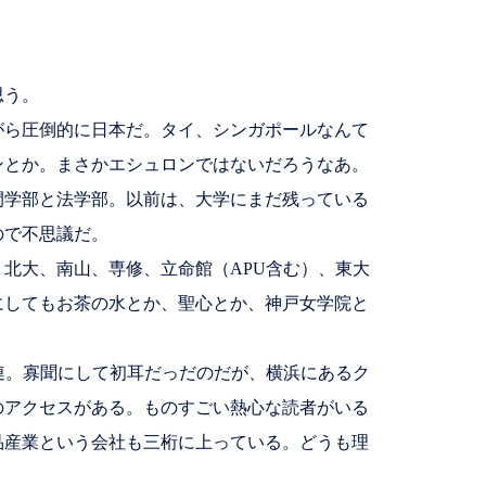
思う。
ら圧倒的に日本だ。タイ、シンガポールなんて
ンとか。まさかエシュロンではないだろうなあ。
学部と法学部。以前は、大学にまだ残っている
ので不思議だ。
北大、南山、専修、立命館（APU含む）、東大
にしてもお茶の水とか、聖心とか、神戸女学院と
連。寡聞にして初耳だっだのだが、横浜にあるク
のアクセスがある。ものすごい熱心な読者がいる
品産業という会社も三桁に上っている。どうも理