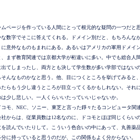
ムページを作っている人間にとって根元的な疑問の一つだと
な数字でそこに答えてくれる。ドメイン別だと、もちろんなが
うに意外なものもまれにある。あるいはアメリカの軍用ドメイ
、まず教育関連では京都大学が桁違いに多い。中でも総合人間
に出てしまったし、両方とも決して学生数が多い学部ではない
そんなものかなと思う。他、目につくところを挙げてみると、
みたらもう少し違うところが目立ってくるかもしれない。それ
のは少し悲しい。一人くらいいたっていいじゃないか。
ドコモ、NEC、ソニー、東芝と言った錚々たるコンピュータ関
社からは、従業員数は12名なのに、ドコモとほぼ同じくらい
文を読んでいたりして。こういう色合いの中にあって、丸善薬
多分に持っていると思うのだが、この関係もよく分からない。