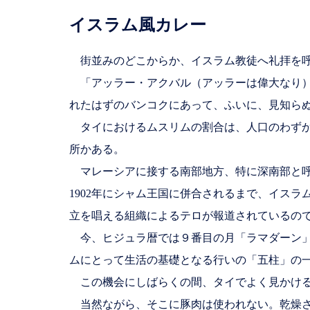
イスラム風カレー
街並みのどこからか、イスラム教徒へ礼拝を呼
「アッラー・アクバル（アッラーは偉大なり）
れたはずのバンコクにあって、ふいに、見知ら
タイにおけるムスリムの割合は、人口のわずか
所かある。
マレーシアに接する南部地方、特に深南部と呼
1902年にシャム王国に併合されるまで、イス
立を唱える組織によるテロが報道されているの
今、ヒジュラ暦では９番目の月「ラマダーン」
ムにとって生活の基礎となる行いの「五柱」の
この機会にしばらくの間、タイでよく見かける
当然ながら、そこに豚肉は使われない。乾燥さ