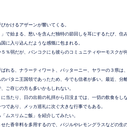
びかけるアザーンが響いてくる。
」で始まる、愁いを含んだ独特の節回しを耳にするたび、住
ぬ国に入り込んだような感慨に包まれる。
５％弱だが、バンコクにも彼らのコミュニティやーモスクが
ばれる、ナラーティワート、パッターニー、ヤラーの３県は
ラムのパタニ王国領であったため、今でも信者が多い。最近、分
で、ご存じの方も多いかもしれない。
に当たり、日の出前の礼拝から日没までは、一切の飲食をしな
一つであり、メッカ巡礼に次ぐ大きな行事でもある。
「ムスリムご飯」を紹介してみたい。
せた香辛料を多用するので、バジルやレモングラスなどの生の